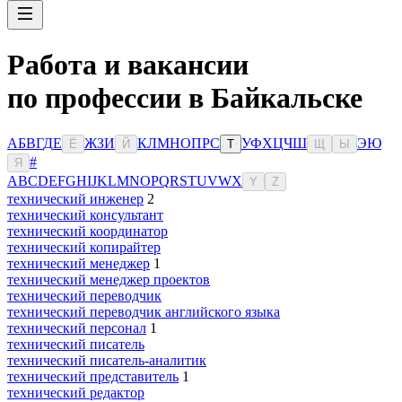
Работа и вакансии
по профессии в Байкальске
А
Б
В
Г
Д
Е
Ж
З
И
К
Л
М
Н
О
П
Р
С
У
Ф
Х
Ц
Ч
Ш
Э
Ю
Ё
Й
Т
Щ
Ы
#
Я
A
B
C
D
E
F
G
H
I
J
K
L
M
N
O
P
Q
R
S
T
U
V
W
X
Y
Z
технический инженер
2
технический консультант
технический координатор
технический копирайтер
технический менеджер
1
технический менеджер проектов
технический переводчик
технический переводчик английского языка
технический персонал
1
технический писатель
технический писатель-аналитик
технический представитель
1
технический редактор