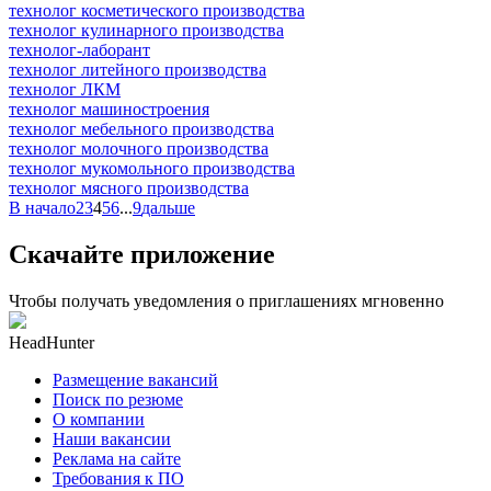
технолог косметического производства
технолог кулинарного производства
технолог-лаборант
технолог литейного производства
технолог ЛКМ
технолог машиностроения
технолог мебельного производства
технолог молочного производства
технолог мукомольного производства
технолог мясного производства
В начало
2
3
4
5
6
...
9
дальше
Скачайте приложение
Чтобы получать уведомления о приглашениях мгновенно
HeadHunter
Размещение вакансий
Поиск по резюме
О компании
Наши вакансии
Реклама на сайте
Требования к ПО