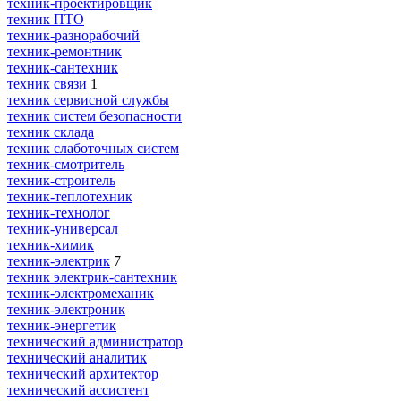
техник-проектировщик
техник ПТО
техник-разнорабочий
техник-ремонтник
техник-сантехник
техник связи
1
техник сервисной службы
техник систем безопасности
техник склада
техник слаботочных систем
техник-смотритель
техник-строитель
техник-теплотехник
техник-технолог
техник-универсал
техник-химик
техник-электрик
7
техник электрик-сантехник
техник-электромеханик
техник-электроник
техник-энергетик
технический администратор
технический аналитик
технический архитектор
технический ассистент