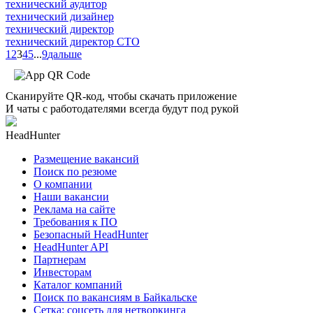
технический аудитор
технический дизайнер
технический директор
технический директор CTO
1
2
3
4
5
...
9
дальше
Сканируйте QR-код, чтобы скачать приложение
И чаты с работодателями всегда будут под рукой
HeadHunter
Размещение вакансий
Поиск по резюме
О компании
Наши вакансии
Реклама на сайте
Требования к ПО
Безопасный HeadHunter
HeadHunter API
Партнерам
Инвесторам
Каталог компаний
Поиск по вакансиям в Байкальске
Сетка: соцсеть для нетворкинга