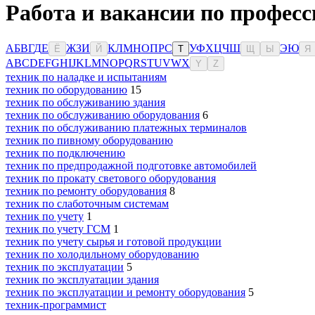
Работа и вакансии по професс
А
Б
В
Г
Д
Е
Ж
З
И
К
Л
М
Н
О
П
Р
С
У
Ф
Х
Ц
Ч
Ш
Э
Ю
Ё
Й
Т
Щ
Ы
Я
A
B
C
D
E
F
G
H
I
J
K
L
M
N
O
P
Q
R
S
T
U
V
W
X
Y
Z
техник по наладке и испытаниям
техник по оборудованию
15
техник по обслуживанию здания
техник по обслуживанию оборудования
6
техник по обслуживанию платежных терминалов
техник по пивному оборудованию
техник по подключению
техник по предпродажной подготовке автомобилей
техник по прокату светового оборудования
техник по ремонту оборудования
8
техник по слаботочным системам
техник по учету
1
техник по учету ГСМ
1
техник по учету сырья и готовой продукции
техник по холодильному оборудованию
техник по эксплуатации
5
техник по эксплуатации здания
техник по эксплуатации и ремонту оборудования
5
техник-программист