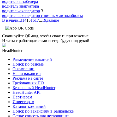
водитель штабелера
водитель эвакуатора
водитель-экспедитор
3
водитель-экспедитор c личным автомобилем
В начало
13
14
15
16
17
...
19
дальше
Сканируйте QR-код, чтобы скачать приложение
И чаты с работодателями всегда будут под рукой
HeadHunter
Размещение вакансий
Поиск по резюме
О компании
Наши вакансии
Реклама на сайте
Требования к ПО
Безопасный HeadHunter
HeadHunter API
Партнерам
Инвесторам
Каталог компаний
Поиск по вакансиям в Байкальске
Сетка: соцсеть для нетворкинга