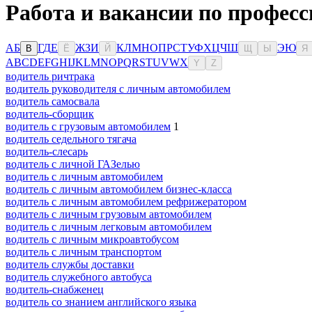
Работа и вакансии по професс
А
Б
Г
Д
Е
Ж
З
И
К
Л
М
Н
О
П
Р
С
Т
У
Ф
Х
Ц
Ч
Ш
Э
Ю
В
Ё
Й
Щ
Ы
Я
A
B
C
D
E
F
G
H
I
J
K
L
M
N
O
P
Q
R
S
T
U
V
W
X
Y
Z
водитель ричтрака
водитель руководителя с личным автомобилем
водитель самосвала
водитель-сборщик
водитель с грузовым автомобилем
1
водитель седельного тягача
водитель-слесарь
водитель с личной ГАЗелью
водитель с личным автомобилем
водитель с личным автомобилем бизнес-класса
водитель с личным автомобилем рефрижератором
водитель с личным грузовым автомобилем
водитель с личным легковым автомобилем
водитель с личным микроавтобусом
водитель с личным транспортом
водитель службы доставки
водитель служебного автобуса
водитель-снабженец
водитель со знанием английского языка