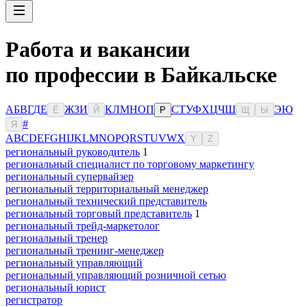
Работа и вакансии
по профессии в Байкальске
А
Б
В
Г
Д
Е
Ж
З
И
К
Л
М
Н
О
П
С
Т
У
Ф
Х
Ц
Ч
Ш
Э
Ю
Ё
Й
Р
Щ
Ы
#
Я
A
B
C
D
E
F
G
H
I
J
K
L
M
N
O
P
Q
R
S
T
U
V
W
X
Y
Z
региональный руководитель
1
региональный специалист по торговому маркетингу
региональный супервайзер
региональный территориальный менеджер
региональный технический представитель
региональный торговый представитель
1
региональный трейд-маркетолог
региональный тренер
региональный тренинг-менеджер
региональный управляющий
региональный управляющий розничной сетью
региональный юрист
регистратор