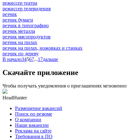
режиссер театра
режиссер телевидения
резчик
резчик бумаги
резчик в типографию
резчик металла
резчик мясопродуктов
резчик на пилах
резчик на пилах, ножовках и станках
резчик по дереву
В начало
3
4
5
6
7
...
17
дальше
Скачайте приложение
Чтобы получать уведомления о приглашениях мгновенно
HeadHunter
Размещение вакансий
Поиск по резюме
О компании
Наши вакансии
Реклама на сайте
Требования к ПО