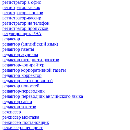
регистратор в офис
регистратор заявок
регистратор звонков
регистратор-кассир
регистратор на телефон
регистратор пропусков
регулировщик РЭА
редактор
редактор (английский язык)
редактор газеты
редактор журнала
редактор интернет-проектов
редактор-копирайтер
редактор корпоративной газеты
редактор-корректор
редактор ленты новостей
редактор новостей
редактор-переводчик
редактор-переводчик английского языка
редактор сайта
редактор текстов
режиссер
режиссер монтажа
режиссер-постановщик
режиссер-сценарист