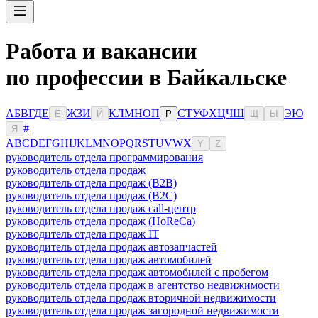
Работа и вакансии
по профессии в Байкальске
А
Б
В
Г
Д
Е
Ж
З
И
К
Л
М
Н
О
П
С
Т
У
Ф
Х
Ц
Ч
Ш
Э
Ю
Ё
Й
Р
Щ
Ы
#
Я
A
B
C
D
E
F
G
H
I
J
K
L
M
N
O
P
Q
R
S
T
U
V
W
X
Y
Z
руководитель отдела программирования
руководитель отдела продаж
руководитель отдела продаж (B2B)
руководитель отдела продаж (B2C)
руководитель отдела продаж call-центр
руководитель отдела продаж (HoReCa)
руководитель отдела продаж IT
руководитель отдела продаж автозапчастей
руководитель отдела продаж автомобилей
руководитель отдела продаж автомобилей с пробегом
руководитель отдела продаж в агентство недвижимости
руководитель отдела продаж вторичной недвижимости
руководитель отдела продаж загородной недвижимости