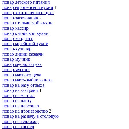
повар детского питания
повар европейской кухни
1
повар заготовочного цеха
повар-заготовщик
2
повар итальянской кухни
повар-кассир
повар китайской кухни
повар-кондитер
повар корейской кухни
повар-кулинар
повар линии раздачи
повар-мучник
повар мучного цеха
повар-мясник
повар мясного цеха
повар мясо-рыбного цеха
повар на базу отдыха
повар на завтраки
1
повар на мангал
повар на пасту
повар на персонал
повар на производство
2
повар на раздачу в столовую
повар на теплоход
повар на хоспер