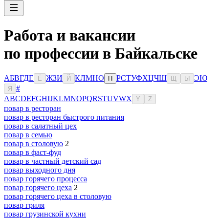
Работа и вакансии
по профессии в Байкальске
А
Б
В
Г
Д
Е
Ж
З
И
К
Л
М
Н
О
Р
С
Т
У
Ф
Х
Ц
Ч
Ш
Э
Ю
Ё
Й
П
Щ
Ы
#
Я
A
B
C
D
E
F
G
H
I
J
K
L
M
N
O
P
Q
R
S
T
U
V
W
X
Y
Z
повар в ресторан
повар в ресторан быстрого питания
повар в салатный цех
повар в семью
повар в столовую
2
повар в фаст-фуд
повар в частный детский сад
повар выходного дня
повар горячего процесса
повар горячего цеха
2
повар горячего цеха в столовую
повар гриля
повар грузинской кухни