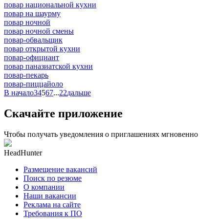
повар национальной кухни
повар на шаурму
повар ночной
повар ночной смены
повар-обвальщик
повар открытой кухни
повар-официант
повар паназиатской кухни
повар-пекарь
повар-пиццайоло
В начало
3
4
5
6
7
...
22
дальше
Скачайте приложение
Чтобы получать уведомления о приглашениях мгновенно
HeadHunter
Размещение вакансий
Поиск по резюме
О компании
Наши вакансии
Реклама на сайте
Требования к ПО