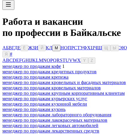
Работа и вакансии
по профессии в Байкальске
А
Б
В
Г
Д
Е
Ж
З
И
К
Л
Н
О
П
Р
С
Т
У
Ф
Х
Ц
Ч
Ш
Э
Ю
Ё
Й
М
Щ
Ы
#
Я
A
B
C
D
E
F
G
H
I
J
K
L
M
N
O
P
Q
R
S
T
U
V
W
X
Y
Z
менеджер по продажам кофе
1
менеджер по продажам кредитных продуктов
менеджер по продажам крепежа
менеджер по продажам кровельных и фасадных материалов
менеджер по продажам кровельных материалов
менеджер по продажам крупным корпоративным клиентам
менеджер по продажам курьерских услуг
менеджер по продажам кухонной мебели
менеджер по продажам кухонь
менеджер по продажам лабораторного оборудования
менеджер по продажам лакокрасочных материалов
менеджер по продажам легковых автомобилей
менеджер по продажам лекарственных средств