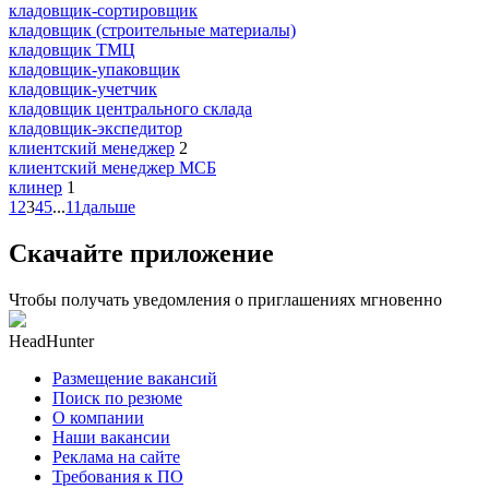
кладовщик-сортировщик
кладовщик (строительные материалы)
кладовщик ТМЦ
кладовщик-упаковщик
кладовщик-учетчик
кладовщик центрального склада
кладовщик-экспедитор
клиентский менеджер
2
клиентский менеджер МСБ
клинер
1
1
2
3
4
5
...
11
дальше
Скачайте приложение
Чтобы получать уведомления о приглашениях мгновенно
HeadHunter
Размещение вакансий
Поиск по резюме
О компании
Наши вакансии
Реклама на сайте
Требования к ПО