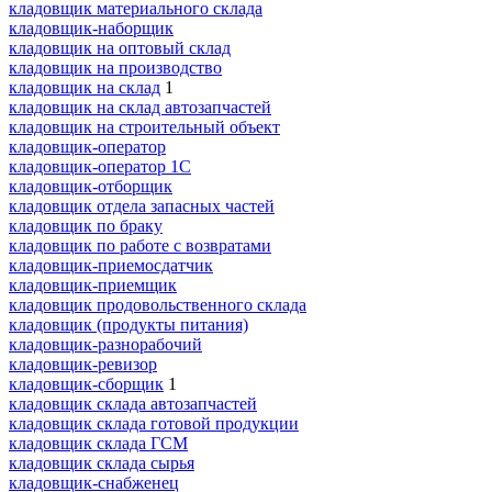
кладовщик материального склада
кладовщик-наборщик
кладовщик на оптовый склад
кладовщик на производство
кладовщик на склад
1
кладовщик на склад автозапчастей
кладовщик на строительный объект
кладовщик-оператор
кладовщик-оператор 1С
кладовщик-отборщик
кладовщик отдела запасных частей
кладовщик по браку
кладовщик по работе с возвратами
кладовщик-приемосдатчик
кладовщик-приемщик
кладовщик продовольственного склада
кладовщик (продукты питания)
кладовщик-разнорабочий
кладовщик-ревизор
кладовщик-сборщик
1
кладовщик склада автозапчастей
кладовщик склада готовой продукции
кладовщик склада ГСМ
кладовщик склада сырья
кладовщик-снабженец