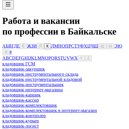
Работа и вакансии
по профессии в Байкальске
А
Б
В
Г
Д
Е
Ж
З
И
Л
М
Н
О
П
Р
С
Т
У
Ф
Х
Ц
Ч
Ш
Э
Ю
Ё
Й
К
Щ
Ы
#
Я
A
B
C
D
E
F
G
H
I
J
K
L
M
N
O
P
Q
R
S
T
U
V
W
X
Y
Z
кладовщик ГСМ
кладовщик-закупщик
кладовщик инструментального склада
кладовщик инструментальной кладовой
кладовщик-инструментальщик
кладовщик интернет-магазина
кладовщик-карщик
кладовщик-кассир
кладовщик-комплектовщик
кладовщик-комплектовщик в интернет-магазин
кладовщик-контролер
кладовщик-курьер
кладовщик-логист