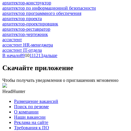
архитектор-конструктор
архитектор по информационной безопасности
архитектор программного обеспечения
архитектор проекта
архитектор-проектировщик
архитектор-реставратор
архитектор-чертежник
ассистент
ассистент HR-менеджера
ассистент IT-отдела
В начало
8
9
10
11
12
13
дальше
Скачайте приложение
Чтобы получать уведомления о приглашениях мгновенно
HeadHunter
Размещение вакансий
Поиск по резюме
О компании
Наши вакансии
Реклама на сайте
Требования к ПО