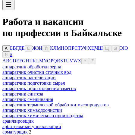
Работа и вакансии
по профессии в Байкальске
Б
В
Г
Д
Е
Ж
З
И
К
Л
М
Н
О
П
Р
С
Т
У
Ф
Х
Ц
Ч
Ш
Э
Ю
А
Ё
Й
Щ
Ы
#
Я
A
B
C
D
E
F
G
H
I
J
K
L
M
N
O
P
Q
R
S
T
U
V
W
X
Y
Z
аппаратчик обработки зерна
аппаратчик очистки сточных вод
аппаратчик пастеризации
аппаратчик подготовки сырья
аппаратчик приготовления замесов
аппаратчик синтеза
аппаратчик смешивания
аппаратчик термической обработки мясопродуктов
аппаратчик химводоочистки
аппаратчик химического производства
аранжировщик
арбитражный управляющий
арматурщик
2