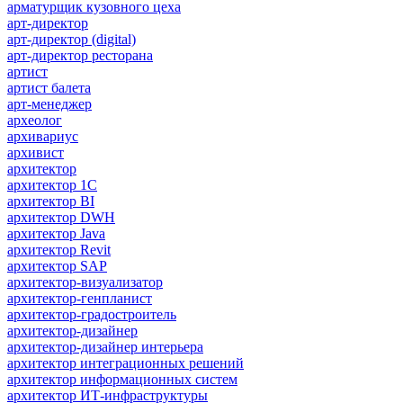
арматурщик кузовного цеха
арт-директор
арт-директор (digital)
арт-директор ресторана
артист
артист балета
арт-менеджер
археолог
архивариус
архивист
архитектор
архитектор 1С
архитектор BI
архитектор DWH
архитектор Java
архитектор Revit
архитектор SAP
архитектор-визуализатор
архитектор-генпланист
архитектор-градостроитель
архитектор-дизайнер
архитектор-дизайнер интерьера
архитектор интеграционных решений
архитектор информационных систем
архитектор ИТ-инфраструктуры