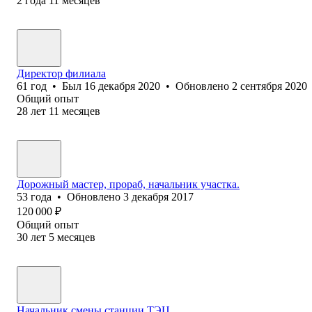
2
года
11
месяцев
Директор филиала
61
год
•
Был
16 декабря 2020
•
Обновлено
2 сентября 2020
Общий опыт
28
лет
11
месяцев
Дорожный мастер, прораб, начальник участка.
53
года
•
Обновлено
3 декабря 2017
120 000
₽
Общий опыт
30
лет
5
месяцев
Начальник смены станции ТЭЦ.