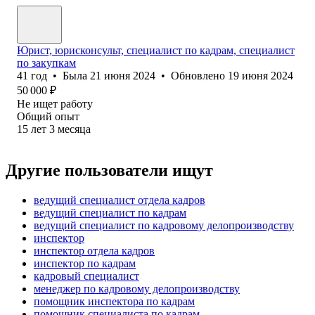
Юрист, юрисконсульт, специалист по кадрам, специалист
по закупкам
41
год
•
Была
21 июня 2024
•
Обновлено
19 июня 2024
50 000
₽
Не ищет работу
Общий опыт
15
лет
3
месяца
Другие пользователи ищут
ведущий специалист отдела кадров
ведущий специалист по кадрам
ведущий специалист по кадровому делопроизводству
инспектор
инспектор отдела кадров
инспектор по кадрам
кадровый специалист
менеджер по кадровому делопроизводству
помощник инспектора по кадрам
помощник специалиста по кадрам