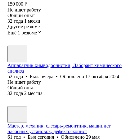
150 000
₽
Не ищет работу
Общий опыт
32
года
1
месяц
Другие резюме
Ещё 1 резюме
Аппаратчик химводоочистки, Лаборант химического
анализа
52
года
•
Была
вчера
•
Обновлено
17 октября 2024
Не ищет работу
Общий опыт
32
года
2
месяца
Мастер, механик, слесарь-ремонтник, машинист
насосных установок, дефектоскопист
61
год
•
Был
сегодня
•
Обновлено
29 мая