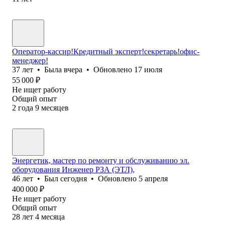
Оператор-кассир!Кредитный эксперт!секретарь!офис-
менеджер!
37
лет
•
Была
вчера
•
Обновлено
17 июля
55 000
₽
Не ищет работу
Общий опыт
2
года
9
месяцев
Энергетик, мастер по ремонту и обслуживанию эл.
оборудования Инженер РЗА (ЭТЛ),
46
лет
•
Был
сегодня
•
Обновлено
5 апреля
400 000
₽
Не ищет работу
Общий опыт
28
лет
4
месяца