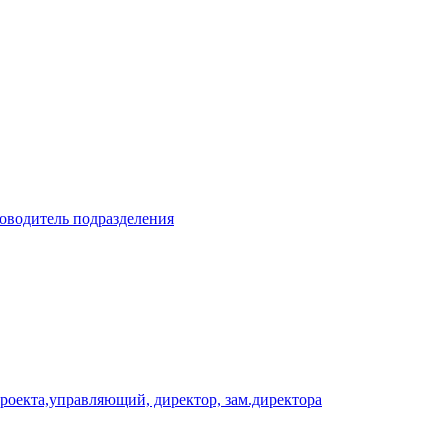
ководитель подразделения
проекта,управляющий, директор, зам.директора