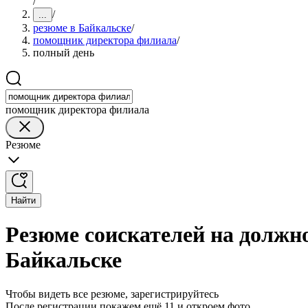
/
/
...
резюме в Байкальске
/
помощник директора филиала
/
полный день
помощник директора филиала
Резюме
Найти
Резюме соискателей на должн
Байкальске
Чтобы видеть все резюме, зарегистрируйтесь
После регистрации покажем ещё 11 и откроем фото