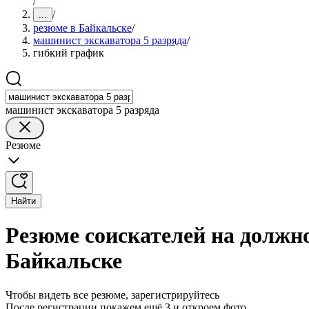
/
/
...
резюме в Байкальске
/
машинист экскаватора 5 разряда
/
гибкий график
машинист экскаватора 5 разряда
Резюме
Найти
Резюме соискателей на должн
Байкальске
Чтобы видеть все резюме, зарегистрируйтесь
После регистрации покажем ещё 3 и откроем фото