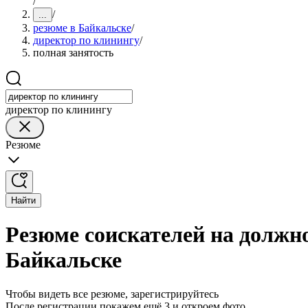
/
/
...
резюме в Байкальске
/
директор по клинингу
/
полная занятость
директор по клинингу
Резюме
Найти
Резюме соискателей на должно
Байкальске
Чтобы видеть все резюме, зарегистрируйтесь
После регистрации покажем ещё 3 и откроем фото