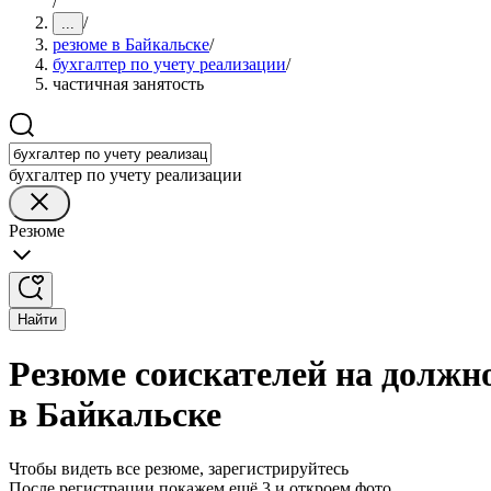
/
/
...
резюме в Байкальске
/
бухгалтер по учету реализации
/
частичная занятость
бухгалтер по учету реализации
Резюме
Найти
Резюме соискателей на должно
в Байкальске
Чтобы видеть все резюме, зарегистрируйтесь
После регистрации покажем ещё 3 и откроем фото