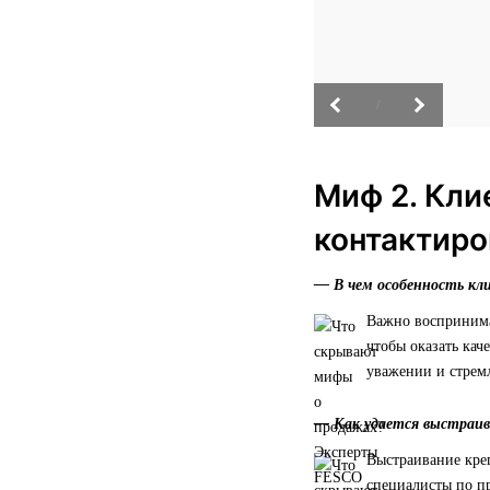
/
Миф 2. Кли
контактиро
— В чем особенность кл
Важно воспринима
чтобы оказать кач
уважении и стрем
— Как удается выстраив
Выстраивание кре
специалисты по п