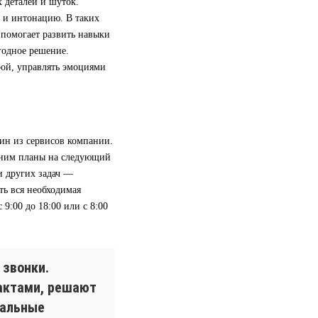
х деталей и шуток.
 и интонацию. В таких
 помогает развить навыки
годное решение.
рой, управлять эмоциями
дин из сервисов компании.
с ним планы на следующий
и других задач —
ть вся необходимая
9:00 до 18:00 или с 8:00
 звонки.
актами, решают
мальные