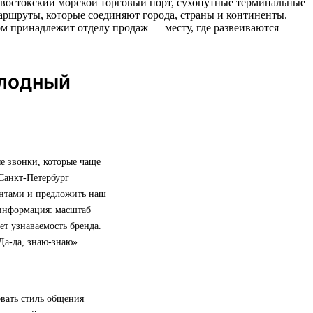
ивостокский морской торговый порт, сухопутные терминальные
ршруты, которые соединяют города, страны и континенты.
ом принадлежит отделу продаж — месту, где развеиваются
олодный
е звонки, которые чаще
Санкт-Петербург
иентами и предложить наш
ь информация: масштаб
т узнаваемость бренда.
Да-да, знаю-знаю».
овать стиль общения