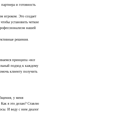
 партнера и готовность
м игроком. Это создает
 чтобы установить четкие
 профессионализм нашей
фективные решения.
иваемся принципа «все
альный подход к каждому
помочь клиенту получить
общения, у меня
 Как я это делаю? Ставлю
росы. И веду с ним диалог