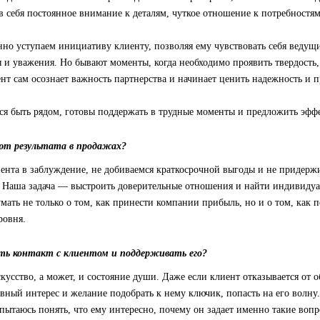
в себя постоянное внимание к деталям, чуткое отношение к потребностям
но уступаем инициативу клиенту, позволяя ему чувствовать себя ведущи
 и уважения. Но бывают моменты, когда необходимо проявить твердость,
нт сам осознает важность партнерства и начинает ценить надежность и
мся быть рядом, готовы поддержать в трудные моменты и предложить эф
ют результата в продажах?
ента в заблуждение, не добиваемся краткосрочной выгоды и не придерж
. Наша задача — выстроить доверительные отношения и найти индивиду
мать не только о том, как принести компании прибыль, но и о том, как 
ровня.
ь контакт с клиентом и поддерживать его?
усство, а может, и состояние души. Даже если клиент отказывается от 
вный интерес и желание подобрать к нему ключик, попасть на его волну.
, пытаюсь понять, что ему интересно, почему он задает именно такие воп