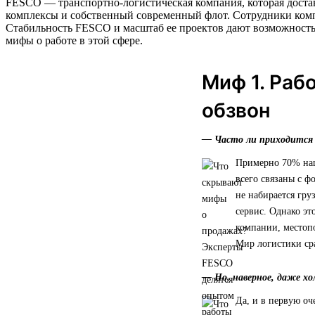
FESCO — транспортно-логистическая компания, которая достав
комплексы и собственный современный флот. Сотрудники комп
Стабильность FESCO и масштаб ее проектов дают возможность п
мифы о работе в этой сфере.
Миф 1. Раб
обзвон
— Часто ли приходится с
Примерно 70% наш
всего связаны с 
не набирается гру
сервис. Однако эт
компании, местопо
Мир логистики сра
— Но, наверное, даже х
Да, и в первую оч