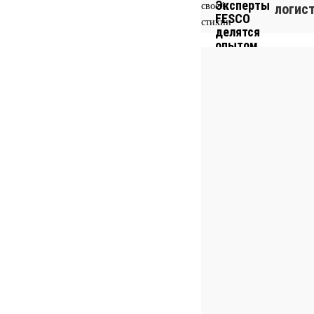
логис