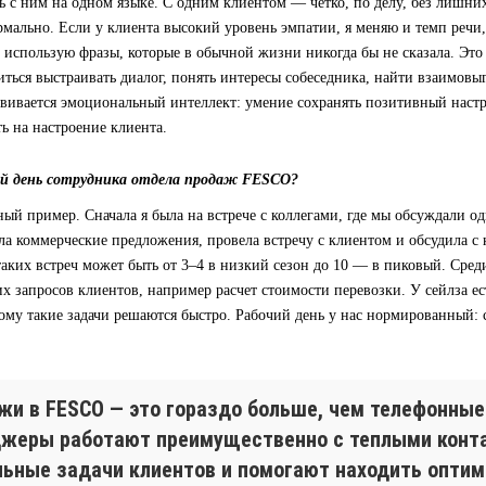
ь с ним на одном языке. С одним клиентом — четко, по делу, без лишни
мально. Если у клиента высокий уровень эмпатии, я меняю и темп речи,
 использую фразы, которые в обычной жизни никогда бы не сказала. Это
иться выстраивать диалог, понять интересы собеседника, найти взаимовы
вивается эмоциональный интеллект: умение сохранять позитивный наст
ть на настроение клиента.
й день сотрудника отдела продаж FESCO?
ый пример. Сначала я была на встрече с коллегами, где мы обсуждали о
ла коммерческие предложения, провела встречу с клиентом и обсудила 
таких встреч может быть от 3–4 в низкий сезон до 10 — в пиковый. Сред
х запросов клиентов, например расчет стоимости перевозки. У сейлза ес
му такие задачи решаются быстро. Рабочий день у нас нормированный: с 
жи в FESCO — это гораздо больше, чем телефонные
жеры работают преимущественно с теплыми конт
льные задачи клиентов и помогают находить опти