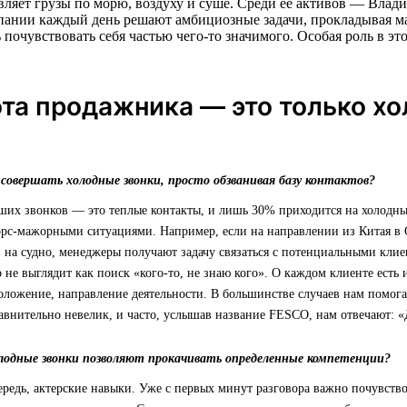
ляет грузы по морю, воздуху и суше. Среди ее активов — Влад
ании каждый день решают амбициозные задачи, прокладывая ма
очувствовать себя частью чего-то значимого. Особая роль в эт
ота продажника — это только х
овершать холодные звонки, просто обзванивая базу контактов?
их звонков — это теплые контакты, и лишь 30% приходится на холодны
форс-мажорными ситуациями. Например, если на направлении из Китая в 
з на судно, менеджеры получают задачу связаться с потенциальными кл
о не выглядит как поиск «кого-то, не знаю кого». О каждом клиенте ест
ложение, направление деятельности. В большинстве случаев нам помогае
внительно невелик, и часто, услышав название FESCO, нам отвечают: «
олодные звонки позволяют прокачивать определенные компетенции?
ередь, актерские навыки. Уже с первых минут разговора важно почувств