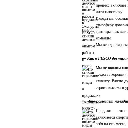
процесс включает 
идти навстречу.
Иногда мы осознан
атмосферу доверия
границы. Так клие
команды.
Мы всегда старае
— Как в FESCO достига
Мы не вводим кли
средства хороши»
клиенту. Важно ду
сервис высокого у
— Что помогает наладит
Продажи — это иск
включается спорти
себя на его место