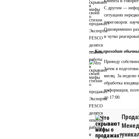
клиента и говорит
С другим — нефор
ситуациях нередко
переговоров: науч
Одновременно раз
и чутко реагирова
— Как проходит обычны
Приведу собственн
Затем я подготови
месяц. За неделю 
обработка входящи
информация, поэто
до 17:00.
Прода
Менед
уника