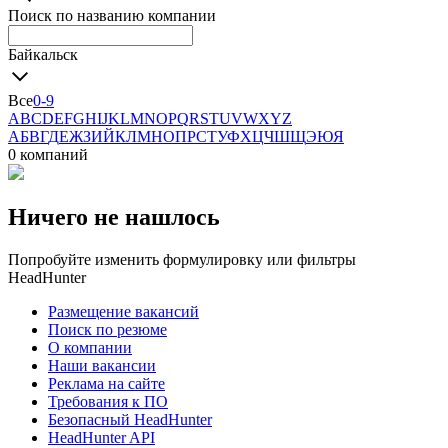
Поиск по названию компании
Байкальск
Все
0-9
A
B
C
D
E
F
G
H
I
J
K
L
M
N
O
P
Q
R
S
T
U
V
W
X
Y
Z
А
Б
В
Г
Д
Е
Ж
З
И
Й
К
Л
М
Н
О
П
Р
С
Т
У
Ф
Х
Ц
Ч
Ш
Щ
Э
Ю
Я
0 компаний
Ничего не нашлось
Попробуйте изменить формулировку или фильтры
HeadHunter
Размещение вакансий
Поиск по резюме
О компании
Наши вакансии
Реклама на сайте
Требования к ПО
Безопасный HeadHunter
HeadHunter API