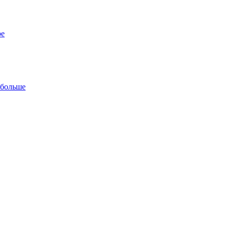
ре
 больше