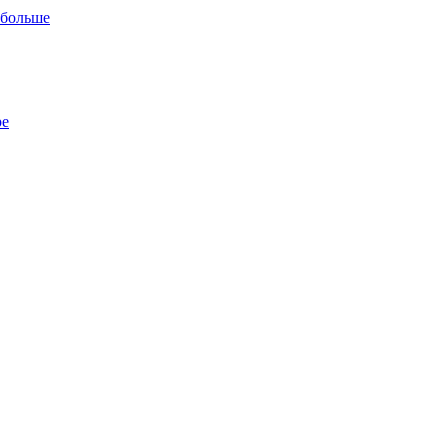
 больше
ре