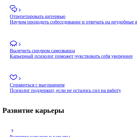
Отрепетировать интервью
Научим проходить собеседование и отвечать на неудобные
Вылечить синдром самозванца
Карьерный психолог поможет чувствовать себя увереннее
Справиться с выгоранием
Психолог поддержит, если не осталось сил на работу
Развитие карьеры
Развитие навыков и карьеры