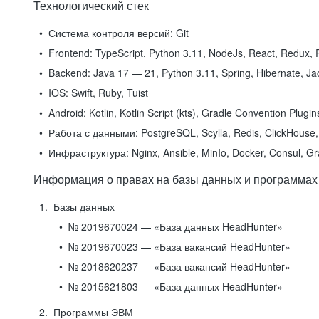
Технологический стек
Система контроля версий:
Git
Frontend:
TypeScript, Python 3.11, NodeJs, React, Redux, R
Backend:
Java 17 — 21, Python 3.11, Spring, Hibernate, Jac
IOS:
Swift, Ruby, Tuist
Android:
Kotlin, Kotlin Script (kts), Gradle Convention Plugi
Работа с данными:
PostgreSQL, Scylla, Redis, ClickHouse, 
Инфраструктура:
Nginx, Ansible, MinIo, Docker, Consul, G
Информация о правах на базы данных и программах
Базы данных
№ 2019670024 — «База данных HeadHunter»
№ 2019670023 — «База вакансий HeadHunter»
№ 2018620237 — «База вакансий HeadHunter»
№ 2015621803 — «База данных HeadHunter»
Программы ЭВМ