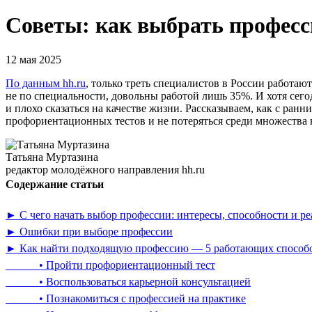
Советы: как выбрать професс
12 мая 2025
По данным hh.ru
, только треть специалистов в России работают
не по специальности, довольны работой лишь 35%. И хотя се
и плохо сказаться на качестве жизни. Рассказываем, как с ран
профориентационных тестов и не потеряться среди множества 
Татьяна Муртазина
редактор молодёжного направления hh.ru
Содержание статьи
► С чего начать выбор профессии: интересы, способности и ре
► Ошибки при выборе профессии
► Как найти подходящую профессию — 5 работающих способо
• Пройти профориентационный тест
• Воспользоваться карьерной консультацией
• Познакомиться с профессией на практике