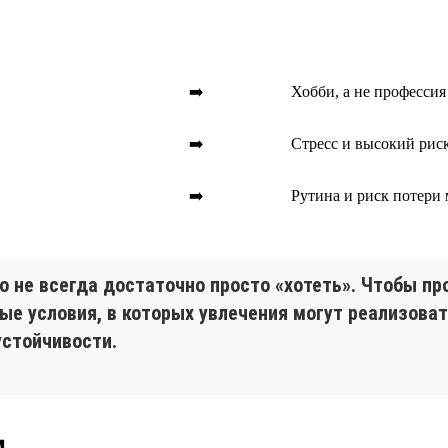
➡️
Хобби, а не профессия
➡️
Стресс и высокий рис
➡️
Рутина и риск потери
но не всегда достаточно просто «хотеть». Чтобы п
ные условия, в которых увлечения могут реализова
устойчивости.
и