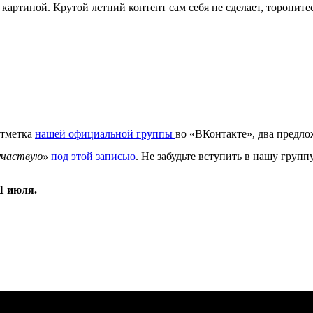
 с картиной. Крутой летний контент сам себя не сделает, тороп
отметка
нашей официальной группы
во «ВКонтакте», два предлож
участвую»
под этой записью
. Не забудьте вступить в нашу групп
1 июля.