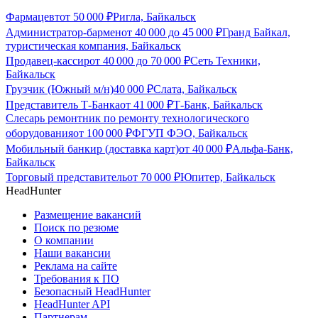
Фармацевт
от
50 000
₽
Ригла, Байкальск
Администратор-бармен
от
40 000
до
45 000
₽
Гранд Байкал,
туристическая компания, Байкальск
Продавец-кассир
от
40 000
до
70 000
₽
Сеть Техники,
Байкальск
Грузчик (Южный м/н)
40 000
₽
Слата, Байкальск
Представитель Т-Банка
от
41 000
₽
Т-Банк, Байкальск
Слесарь ремонтник по ремонту технологического
оборудования
от
100 000
₽
ФГУП ФЭО, Байкальск
Мобильный банкир (доставка карт)
от
40 000
₽
Альфа-Банк,
Байкальск
Торговый представитель
от
70 000
₽
Юпитер, Байкальск
HeadHunter
Размещение вакансий
Поиск по резюме
О компании
Наши вакансии
Реклама на сайте
Требования к ПО
Безопасный HeadHunter
HeadHunter API
Партнерам