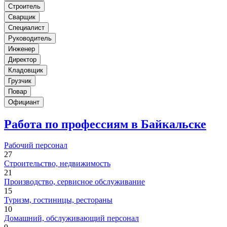
Строитель
Сварщик
Специалист
Руководитель
Инженер
Директор
Кладовщик
Грузчик
Повар
Официант
Работа по профессиям в Байкальске
Рабочий персонал
27
Строительство, недвижимость
21
Производство, сервисное обслуживание
15
Туризм, гостиницы, рестораны
10
Домашний, обслуживающий персонал